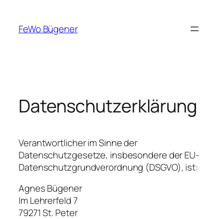
Zum
Inhalt
FeWo Bügener
springen
Datenschutzerklärung
Verantwortlicher im Sinne der
Datenschutzgesetze, insbesondere der EU-
Datenschutzgrundverordnung (DSGVO), ist:
Agnes Bügener
Im Lehrerfeld 7
79271 St. Peter